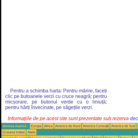
Pentru a schimba harta: Pentru mărire, faceți
clic pe butoanele verzi cu cruce neagră; pentru
micșorare, pe butonul verde cu o liniuță;
pentru hărți învecinate, pe săgețile verzi.
Informațiile de pe acest site sunt prezentate sub rezerva
decl
Vremea marină :
Europa
Africa
America de Nord
America Centrală
America de Sud
Oceanul Indian
Altele