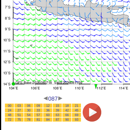
087
00
03
06
09
12
15
18
21
24
27
30
33
36
39
42
45
48
51
54
57
60
63
66
69
72
75
78
81
84
87
90
93