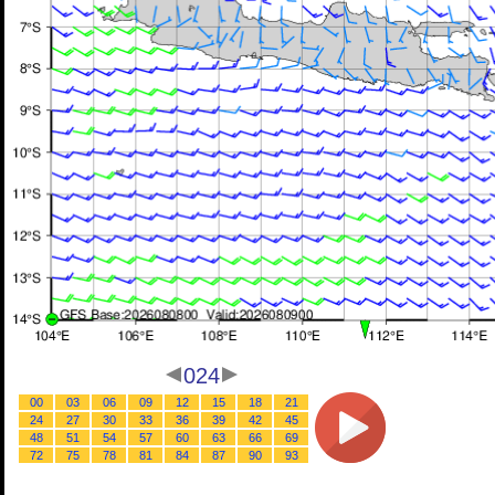
024
00
03
06
09
12
15
18
21
24
27
30
33
36
39
42
45
48
51
54
57
60
63
66
69
72
75
78
81
84
87
90
93