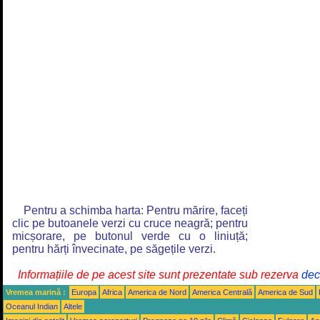
Pentru a schimba harta: Pentru mărire, faceți
clic pe butoanele verzi cu cruce neagră; pentru
micșorare, pe butonul verde cu o liniuță;
pentru hărți învecinate, pe săgețile verzi.
Informațiile de pe acest site sunt prezentate sub rezerva
decl
Vremea marină :
Europa
Africa
America de Nord
America Centrală
America de Sud
Oceanul Indian
Altele