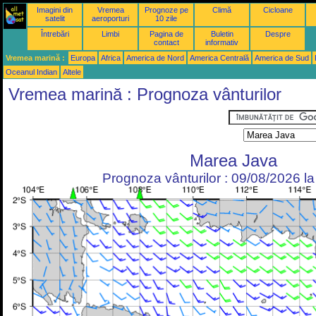
Imagini din
Vremea
Prognoze pe
Climă
Cicloane
satelit
aeroporturi
10 zile
Întrebări
Limbi
Pagina de
Buletin
Despre
contact
informativ
Vremea marină :
Europa
Africa
America de Nord
America Centrală
America de Sud
Oceanul Indian
Altele
Vremea marină : Prognoza vânturilor
Marea Java
Prognoza vânturilor : 09/08/2026 l