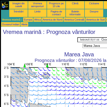
Imagini din
Vremea
Prognoze pe
Climă
Cicloane
satelit
aeroporturi
10 zile
Întrebări
Limbi
Pagina de
Buletin
Despre
contact
informativ
Vremea marină :
Europa
Africa
America de Nord
America Centrală
America de Sud
Oceanul Indian
Altele
Vremea marină : Prognoza vânturilor
Marea Java
Prognoza vânturilor : 07/08/2026 l