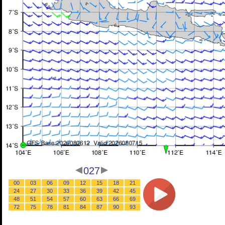
027
00
03
06
09
12
15
18
21
24
27
30
33
36
39
42
45
48
51
54
57
60
63
66
69
72
75
78
81
84
87
90
93