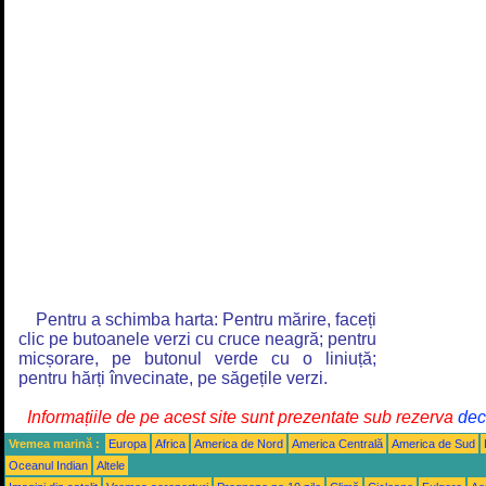
Pentru a schimba harta: Pentru mărire, faceți
clic pe butoanele verzi cu cruce neagră; pentru
micșorare, pe butonul verde cu o liniuță;
pentru hărți învecinate, pe săgețile verzi.
Informațiile de pe acest site sunt prezentate sub rezerva
decl
Vremea marină :
Europa
Africa
America de Nord
America Centrală
America de Sud
Oceanul Indian
Altele