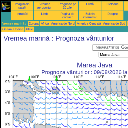
Imagini din
Vremea
Prognoze pe
Climă
Cicloane
satelit
aeroporturi
10 zile
Întrebări
Limbi
Pagina de
Buletin
Despre
contact
informativ
Vremea marină :
Europa
Africa
America de Nord
America Centrală
America de Sud
Oceanul Indian
Altele
Vremea marină : Prognoza vânturilor
Marea Java
Prognoza vânturilor : 09/08/2026 l