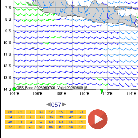
057
00
03
06
09
12
15
18
21
24
27
30
33
36
39
42
45
48
51
54
57
60
63
66
69
72
75
78
81
84
87
90
93