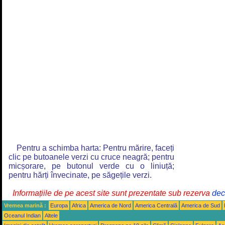
Pentru a schimba harta: Pentru mărire, faceți
clic pe butoanele verzi cu cruce neagră; pentru
micșorare, pe butonul verde cu o liniuță;
pentru hărți învecinate, pe săgețile verzi.
Informațiile de pe acest site sunt prezentate sub rezerva
decl
Vremea marină :
Europa
Africa
America de Nord
America Centrală
America de Sud
Oceanul Indian
Altele