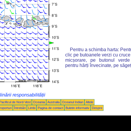
Pentru a schimba harta: Pentr
clic pe butoanele verzi cu cruce
micșorare, pe butonul verde
pentru hărți învecinate, pe săgeț
inării responsabilității
Pacificul de Nord-Vest
Oceania
Australia
Oceanul Indian
Altele
roporturi
Întrebări
Limbi
Pagina de contact
Buletin informativ
Despre