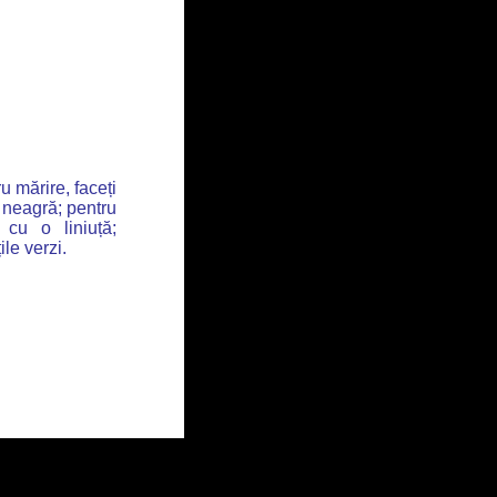
u mărire, faceți
 neagră; pentru
 cu o liniuță;
ile verzi.