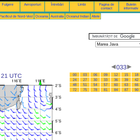
Fulgere
Aeroporturi
Întrebări
Limbi
Pagina de
Buletin
contact
informativ
Pacificul de Nord-Vest
Oceania
Australia
Oceanul Indian
Altele
033
a 21 UTC
00
03
06
09
12
15
18
24
27
30
33
36
39
42
48
51
54
57
60
63
66
72
75
78
81
84
87
90