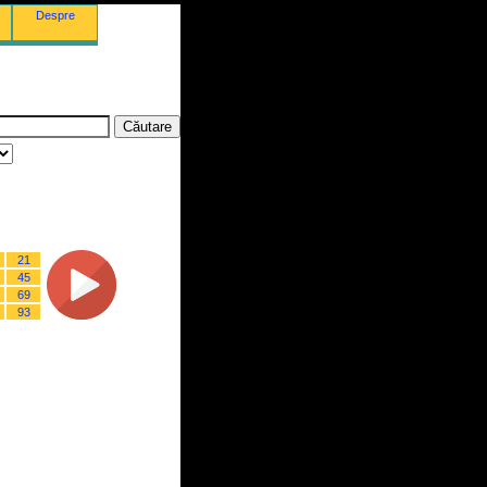
Despre
21
45
69
93