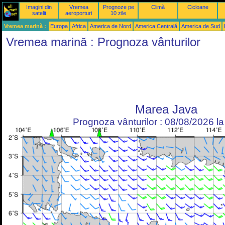
Imagini din
Vremea
Prognoze pe
Climă
Cicloane
satelit
aeroporturi
10 zile
Vremea marină :
Europa
Africa
America de Nord
America Centrală
America de Sud
Vremea marină : Prognoza vânturilor
Marea Java
Prognoza vânturilor : 08/08/2026 l