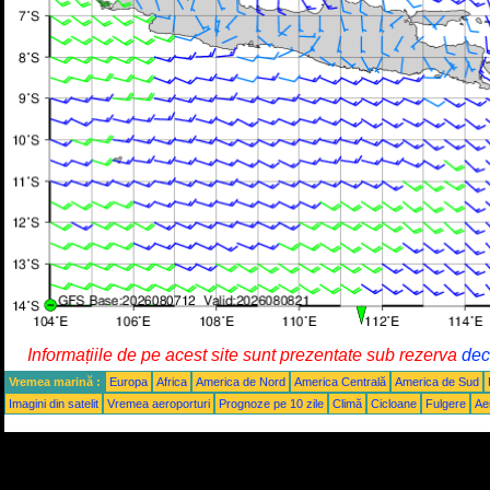
Informațiile de pe acest site sunt prezentate sub rezerva
decl
Vremea marină :
Europa
Africa
America de Nord
America Centrală
America de Sud
Imagini din satelit
Vremea aeroporturi
Prognoze pe 10 zile
Climă
Cicloane
Fulgere
Ae