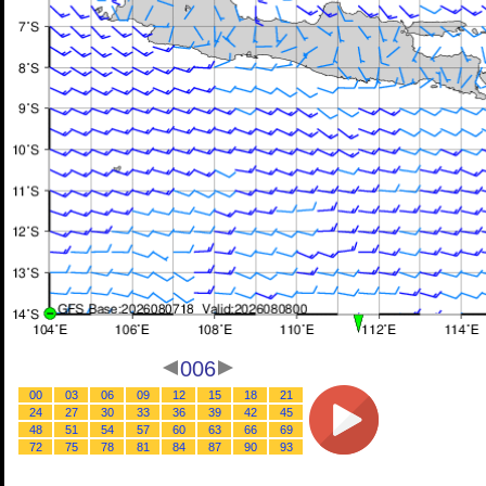
006
00
03
06
09
12
15
18
21
24
27
30
33
36
39
42
45
48
51
54
57
60
63
66
69
72
75
78
81
84
87
90
93