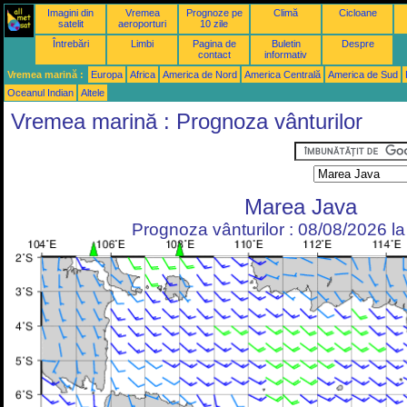
Imagini din
Vremea
Prognoze pe
Climă
Cicloane
satelit
aeroporturi
10 zile
Întrebări
Limbi
Pagina de
Buletin
Despre
contact
informativ
Vremea marină :
Europa
Africa
America de Nord
America Centrală
America de Sud
Oceanul Indian
Altele
Vremea marină : Prognoza vânturilor
Marea Java
Prognoza vânturilor : 08/08/2026 l