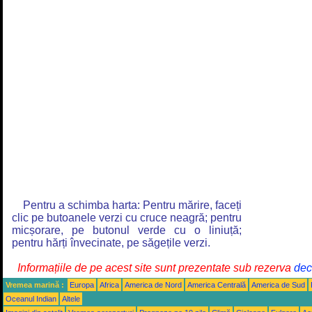
Pentru a schimba harta: Pentru mărire, faceți
clic pe butoanele verzi cu cruce neagră; pentru
micșorare, pe butonul verde cu o liniuță;
pentru hărți învecinate, pe săgețile verzi.
Informațiile de pe acest site sunt prezentate sub rezerva
decl
Vremea marină :
Europa
Africa
America de Nord
America Centrală
America de Sud
Oceanul Indian
Altele