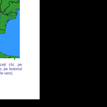
ceți clic pe
e, pe butonul
le verzi.