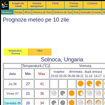
Imagini din
Vremea
Climă
Vremea
Cicloane
satelit
aeroporturi
marină
Vremea :
Europa
Africa
America de Nord
America de Sud
Asia
Australia-Oceania
Al
Prognoze meteo pe 10 zile
temperaturi,
Vânt
Vremea
Solnoca, Ungaria
Temperatură (°C)
Vremea
noaptea
dimineața
după amiaza
data
Min
Max
23-02
02-05
05-08
08-11
11-14
14-17
1
27
41
Joi 06
21
36
Vineri 07
20
34
Sâmbătă 08