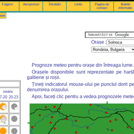
Fulgere
Aeroporturi
Întrebări
Limbi
Pagina de
Buletin
contact
informativ
tele
Orașe :
Prognoze meteo pentru orașe din întreaga lume.
Orașele disponibile sunt reprezentate pe hart
galbene și roșii.
Țineți indicatorul mouse-ului pe punctul dorit p
denumirea orașului.
seara
Apoi, faceți clic pentru a vedea prognozele mete
7-20
20-23