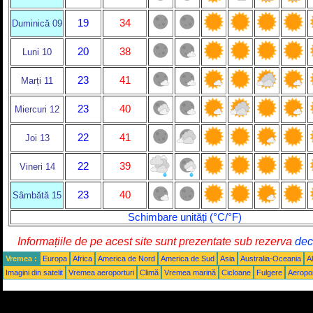
19
34
Duminică 09
20
38
Luni 10
23
41
Marți 11
23
40
Miercuri 12
22
41
Joi 13
22
39
Vineri 14
23
40
Sâmbătă 15
Schimbare unități (°C/°F)
Informațiile de pe acest site sunt prezentate sub rezerva
decl
Vremea :
Europa
Africa
America de Nord
America de Sud
Asia
Australia-Oceania
Al
Imagini din satelit
Vremea aeroporturi
Climă
Vremea marină
Cicloane
Fulgere
Aeropor