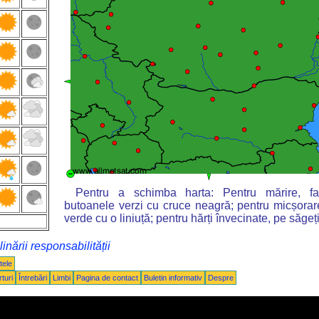
Pentru a schimba harta: Pentru mărire, fa
butoanele verzi cu cruce neagră; pentru micșorar
verde cu o liniuță; pentru hărți învecinate, pe săgeți
inării responsabilității
tele
turi
Întrebări
Limbi
Pagina de contact
Buletin informativ
Despre