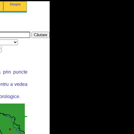
Despre
ă prin puncte
entru a vedea
orologice.