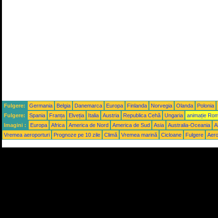
Fulgere:
Germania
Belgia
Danemarca
Europa
Finlanda
Norvegia
Olanda
Polonia
Fulgere:
Spania
Franța
Elveția
Italia
Austria
Republica Cehă
Ungaria
animație Ro
Imagini :
Europa
Africa
America de Nord
America de Sud
Asia
Australia-Oceania
A
Vremea aeroporturi
Prognoze pe 10 zile
Climă
Vremea marină
Cicloane
Fulgere
Aero