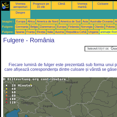
Vremea
Prognoze pe
Climă
Vremea
Cicloane
aeroporturi
10 zile
marină
Despre
Imagini :
Europa
Africa
America de Nord
America de Sud
Asia
Australia-Oceania
A
Fulgere:
Germania
Belgia
Danemarca
Europa
Finlanda
Norvegia
Olanda
Polonia
Fulgere:
Spania
Franța
Elveția
Italia
Austria
Republica Cehă
Ungaria
animație Ro
Fulgere - România
Fiecare lumină de fulger este prezentată sub forma unui pu
care afișează corespondența dintre culoare și vârstă se găseș