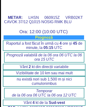
METAR:
LHSN 060915Z VRB02KT
CAVOK 37/12 Q1015 NOSIG RMK BLU
Ora: 12:00 (10:00 UTC)
Prognoză
Raportul a fost făcut în urmă cu
4
ore și
45
de
minute, la
05:15
UTC
Prognoză valabilă de la 06 ora 06 UTC la 06
ora 15 UTC
Vânt
2
kt din direcții variabile
Vizibilitate de 10 km sau mai mult
nu există nori sub 1.500 m și nici
cumulonimbus
Temporar
de la 06 ora 06 UTC la 06 ora 12 UTC
Vânt
4
kt de la
Sud-vest