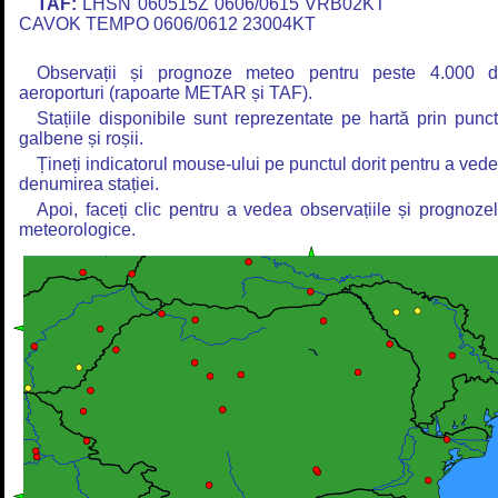
TAF:
LHSN 060515Z 0606/0615 VRB02KT
CAVOK TEMPO 0606/0612 23004KT
Observații și prognoze meteo pentru peste 4.000 
aeroporturi (rapoarte METAR și TAF).
Stațiile disponibile sunt reprezentate pe hartă prin punc
galbene și roșii.
Țineți indicatorul mouse-ului pe punctul dorit pentru a ved
denumirea stației.
Apoi, faceți clic pentru a vedea observațiile și prognoze
meteorologice.