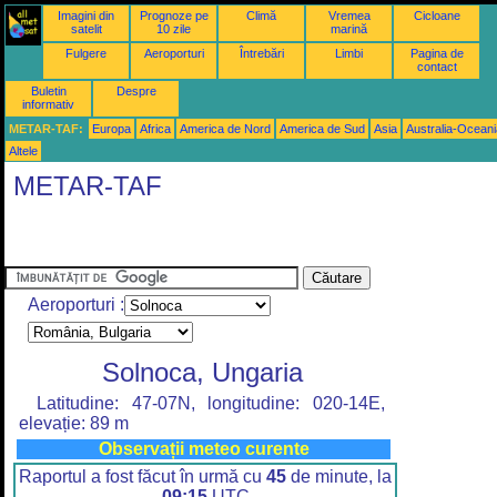
Imagini din
Prognoze pe
Climă
Vremea
Cicloane
satelit
10 zile
marină
Fulgere
Aeroporturi
Întrebări
Limbi
Pagina de
contact
Buletin
Despre
informativ
METAR-TAF:
Europa
Africa
America de Nord
America de Sud
Asia
Australia-Oceani
Altele
METAR-TAF
Aeroporturi :
Solnoca, Ungaria
Latitudine: 47-07N, longitudine: 020-14E,
elevație: 89 m
Observații meteo curente
Raportul a fost făcut în urmă cu
45
de minute, la
09:15
UTC