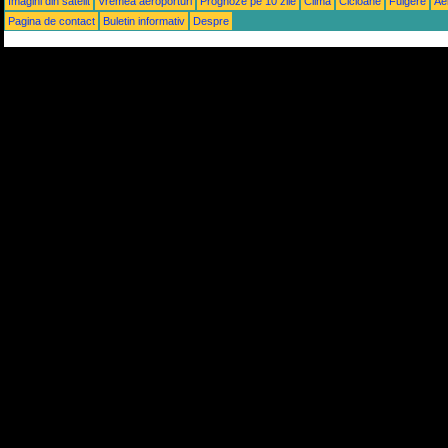
Imagini din satelit
Vremea aeroporturi
Prognoze pe 10 zile
Climă
Cicloane
Fulgere
Ae
Pagina de contact
Buletin informativ
Despre