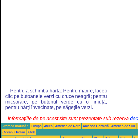
Pentru a schimba harta: Pentru mărire, faceți
clic pe butoanele verzi cu cruce neagră; pentru
micșorare, pe butonul verde cu o liniuță;
pentru hărți învecinate, pe săgețile verzi.
Informațiile de pe acest site sunt prezentate sub rezerva
decl
Vremea marină :
Europa
Africa
America de Nord
America Centrală
America de Sud
Oceanul Indian
Altele