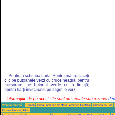
Pentru a schimba harta: Pentru mărire, faceți
clic pe butoanele verzi cu cruce neagră; pentru
micșorare, pe butonul verde cu o liniuță;
pentru hărți învecinate, pe săgețile verzi.
Informațiile de pe acest site sunt prezentate sub rezerva
decl
Vremea marină :
Europa
Africa
America de Nord
America Centrală
America de Sud
Oceanul Indian
Altele