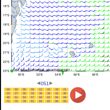
051
00
03
06
09
12
15
18
21
24
27
30
33
36
39
42
45
48
51
54
57
60
63
66
69
72
75
78
81
84
87
90
93