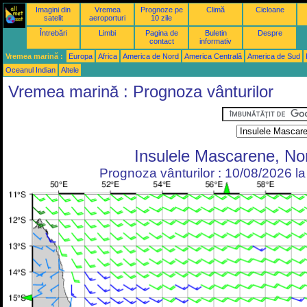
Imagini din
Vremea
Prognoze pe
Climă
Cicloane
satelit
aeroporturi
10 zile
Întrebări
Limbi
Pagina de
Buletin
Despre
contact
informativ
Vremea marină :
Europa
Africa
America de Nord
America Centrală
America de Sud
Oceanul Indian
Altele
Vremea marină : Prognoza vânturilor
Insulele Mascarene, No
Prognoza vânturilor : 10/08/2026 l