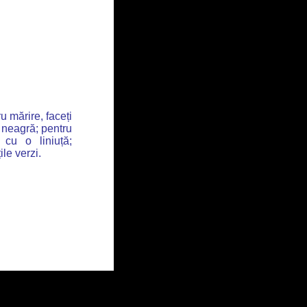
u mărire, faceți
 neagră; pentru
 cu o liniuță;
ile verzi.