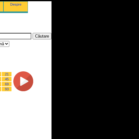
Despre
21
45
69
93