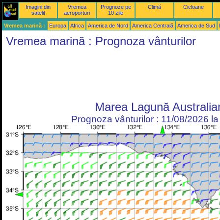
Imagini din
Vremea
Prognoze pe
Climă
Cicloane
satelit
aeroporturi
10 zile
Vremea marină :
Europa
Africa
America de Nord
America Centrală
America de Sud
Vremea marină : Prognoza vânturilor
Marea Lagună Australia
Prognoza vânturilor : 11/08/2026 l