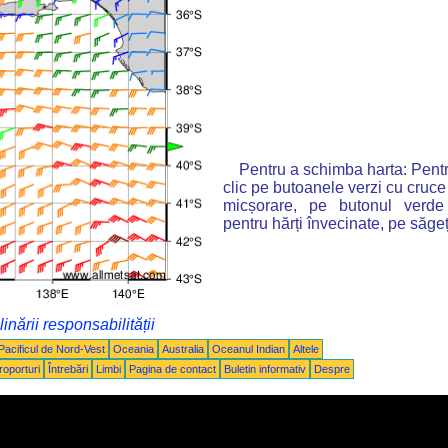
Pentru a schimba harta: Pentr
clic pe butoanele verzi cu cruce
micșorare, pe butonul verde
pentru hărți învecinate, pe săgeț
inării responsabilității
Pacificul de Nord-Vest
Oceania
Australia
Oceanul Indian
Altele
roporturi
Întrebări
Limbi
Pagina de contact
Buletin informativ
Despre