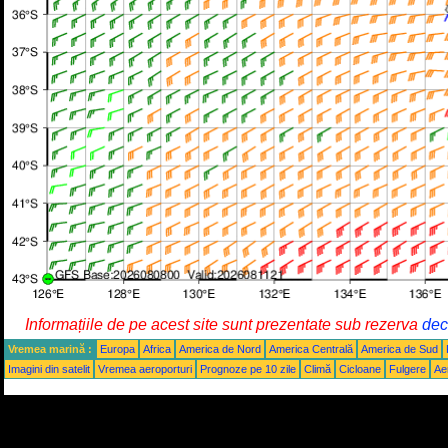
Informațiile de pe acest site sunt prezentate sub rezerva
decl
Vremea marină :
Europa
Africa
America de Nord
America Centrală
America de Sud
Imagini din satelit
Vremea aeroporturi
Prognoze pe 10 zile
Climă
Cicloane
Fulgere
Ae