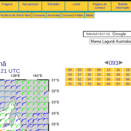
Fulgere
Aeroporturi
Întrebări
Limbi
Pagina de
Buletin
contact
informativ
Pacificul de Nord-Vest
Oceania
Australia
Oceanul Indian
Altele
nă
093
a 21 UTC
00
03
06
09
12
15
18
24
27
30
33
36
39
42
48
51
54
57
60
63
66
72
75
78
81
84
87
90