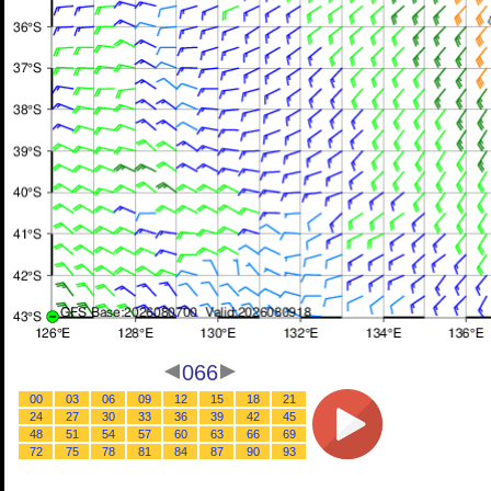
066
00
03
06
09
12
15
18
21
24
27
30
33
36
39
42
45
48
51
54
57
60
63
66
69
72
75
78
81
84
87
90
93