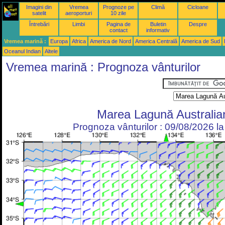
Imagini din
Vremea
Prognoze pe
Climă
Cicloane
satelit
aeroporturi
10 zile
Întrebări
Limbi
Pagina de
Buletin
Despre
contact
informativ
Vremea marină :
Europa
Africa
America de Nord
America Centrală
America de Sud
Oceanul Indian
Altele
Vremea marină : Prognoza vânturilor
Marea Lagună Australia
Prognoza vânturilor : 09/08/2026 l