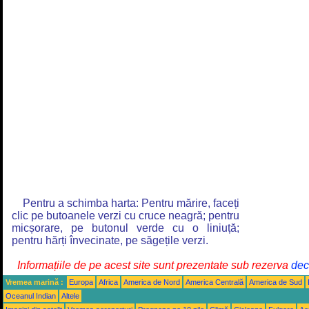
Pentru a schimba harta: Pentru mărire, faceți
clic pe butoanele verzi cu cruce neagră; pentru
micșorare, pe butonul verde cu o liniuță;
pentru hărți învecinate, pe săgețile verzi.
Informațiile de pe acest site sunt prezentate sub rezerva
decl
Vremea marină :
Europa
Africa
America de Nord
America Centrală
America de Sud
Oceanul Indian
Altele