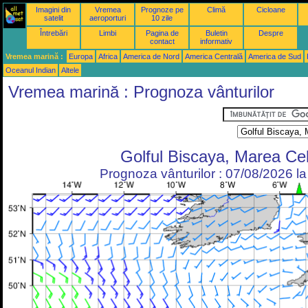
Imagini din
Vremea
Prognoze pe
Climă
Cicloane
satelit
aeroporturi
10 zile
Întrebări
Limbi
Pagina de
Buletin
Despre
contact
informativ
Vremea marină :
Europa
Africa
America de Nord
America Centrală
America de Sud
Oceanul Indian
Altele
Vremea marină : Prognoza vânturilor
Golful Biscaya, Marea Cel
Prognoza vânturilor : 07/08/2026 l