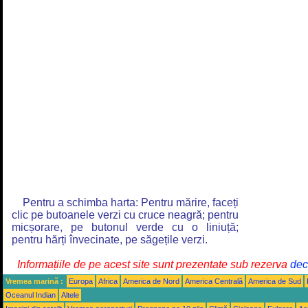
Pentru a schimba harta: Pentru mărire, faceți
clic pe butoanele verzi cu cruce neagră; pentru
micșorare, pe butonul verde cu o liniuță;
pentru hărți învecinate, pe săgețile verzi.
Informațiile de pe acest site sunt prezentate sub rezerva
decl
Vremea marină :
Europa
Africa
America de Nord
America Centrală
America de Sud
Oceanul Indian
Altele