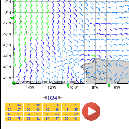
024
00
03
06
09
12
15
18
21
24
27
30
33
36
39
42
45
48
51
54
57
60
63
66
69
72
75
78
81
84
87
90
93