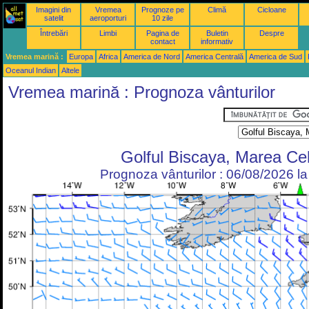
Imagini din
Vremea
Prognoze pe
Climă
Cicloane
satelit
aeroporturi
10 zile
Întrebări
Limbi
Pagina de
Buletin
Despre
contact
informativ
Vremea marină :
Europa
Africa
America de Nord
America Centrală
America de Sud
Oceanul Indian
Altele
Vremea marină : Prognoza vânturilor
Golful Biscaya, Marea Cel
Prognoza vânturilor : 06/08/2026 l