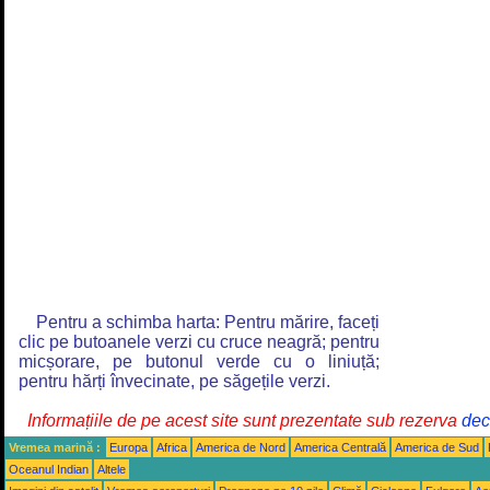
Pentru a schimba harta: Pentru mărire, faceți
clic pe butoanele verzi cu cruce neagră; pentru
micșorare, pe butonul verde cu o liniuță;
pentru hărți învecinate, pe săgețile verzi.
Informațiile de pe acest site sunt prezentate sub rezerva
decl
Vremea marină :
Europa
Africa
America de Nord
America Centrală
America de Sud
Oceanul Indian
Altele