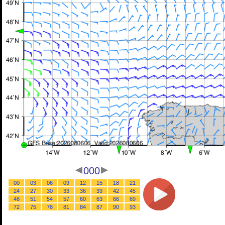
000
00
03
06
09
12
15
18
21
24
27
30
33
36
39
42
45
48
51
54
57
60
63
66
69
72
75
78
81
84
87
90
93