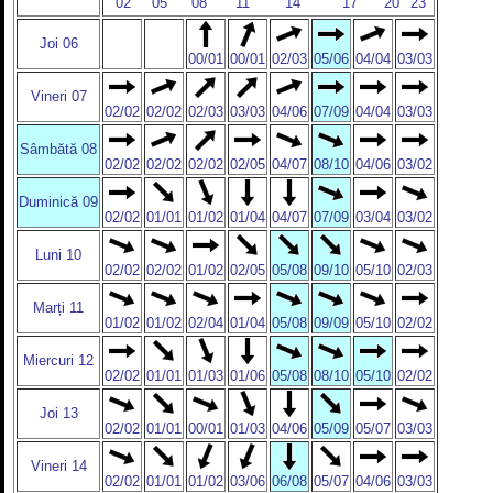
02
05
08
11
14
17
20
23
Joi 06
00/01
00/01
02/03
05/06
04/04
03/03
Vineri 07
02/02
02/02
02/03
03/03
04/06
07/09
04/04
03/03
Sâmbătă 08
02/02
02/02
02/02
02/05
04/07
08/10
04/06
03/02
Duminică 09
02/02
01/01
01/02
01/04
04/07
07/09
03/04
03/02
Luni 10
02/02
02/02
01/02
02/05
05/08
09/10
05/10
02/03
Marți 11
01/02
01/02
02/04
01/04
05/08
09/09
05/10
02/02
Miercuri 12
02/02
01/01
01/03
01/06
05/08
08/10
05/10
02/02
Joi 13
02/02
01/01
00/01
01/03
04/06
05/09
05/07
03/03
Vineri 14
02/02
01/01
01/02
03/06
06/08
05/07
04/06
03/03