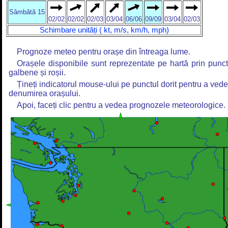
Sâmbătă 15
02/02
02/02
02/03
03/04
06/06
09/09
03/04
02/03
Schimbare unități ( kt, m/s, km/h, mph)
Prognoze meteo pentru orașe din întreaga lume.
Orașele disponibile sunt reprezentate pe hartă prin punc
galbene și roșii.
Țineți indicatorul mouse-ului pe punctul dorit pentru a ved
denumirea orașului.
Apoi, faceți clic pentru a vedea prognozele meteorologice.