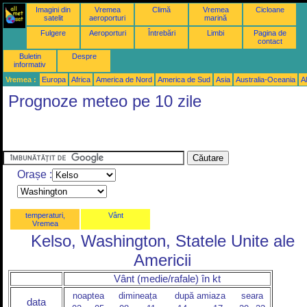
Imagini din
Vremea
Climă
Vremea
Cicloane
satelit
aeroporturi
marină
Fulgere
Aeroporturi
Întrebări
Limbi
Pagina de
contact
Buletin
Despre
informativ
Vremea :
Europa
Africa
America de Nord
America de Sud
Asia
Australia-Oceania
Al
Prognoze meteo pe 10 zile
Orașe :
temperaturi,
Vânt
Vremea
Kelso, Washington, Statele Unite ale
Americii
Vânt (medie/rafale) în kt
noaptea
dimineața
după amiaza
seara
data