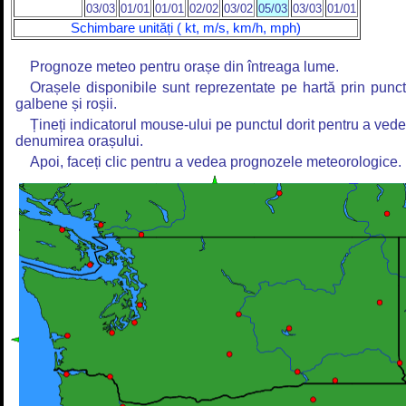
03/03
01/01
01/01
02/02
03/02
05/03
03/03
01/01
Schimbare unități ( kt, m/s, km/h, mph)
Prognoze meteo pentru orașe din întreaga lume.
Orașele disponibile sunt reprezentate pe hartă prin punc
galbene și roșii.
Țineți indicatorul mouse-ului pe punctul dorit pentru a ved
denumirea orașului.
Apoi, faceți clic pentru a vedea prognozele meteorologice.