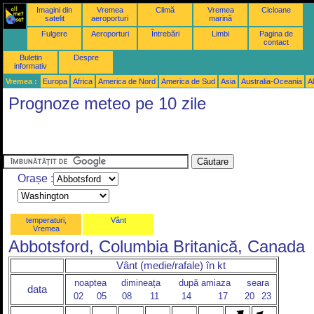
Imagini din
Vremea
Climă
Vremea
Cicloane
satelit
aeroporturi
marină
Fulgere
Aeroporturi
Întrebări
Limbi
Pagina de
contact
Buletin
Despre
informativ
Vremea :
Europa
Africa
America de Nord
America de Sud
Asia
Australia-Oceania
Al
Prognoze meteo pe 10 zile
Orașe :
temperaturi,
Vânt
Vremea
Abbotsford, Columbia Britanică, Canada
Vânt (medie/rafale) în kt
noaptea
dimineața
după amiaza
seara
data
02
05
08
11
14
17
20
23