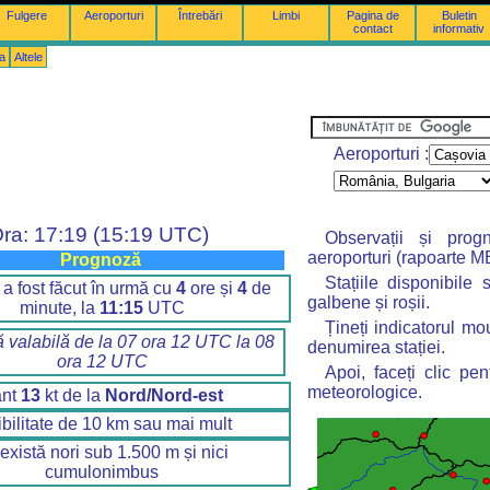
Fulgere
Aeroporturi
Întrebări
Limbi
Pagina de
Buletin
contact
informativ
a
Altele
Aeroporturi :
ra: 17:19 (15:19 UTC)
Observații și pro
aeroporturi (rapoarte 
Prognoză
Stațiile disponibile
 a fost făcut în urmă cu
4
ore și
4
de
galbene și roșii.
minute, la
11:15
UTC
Țineți indicatorul mo
 valabilă de la 07 ora 12 UTC la 08
denumirea stației.
ora 12 UTC
Apoi, faceți clic pe
meteorologice.
ânt
13
kt de la
Nord/Nord-est
ibilitate de 10 km sau mai mult
există nori sub 1.500 m și nici
cumulonimbus