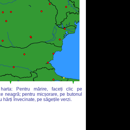
arta: Pentru mărire, faceți clic pe
ce neagră; pentru micșorare, pe butonul
u hărți învecinate, pe săgețile verzi.