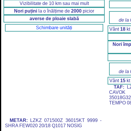
Vizibilitate de 10 km sau mai mult
Nori puțini
la o înălțime de
2000
picior
averse de ploaie slabă
de la
Schimbare unități
Vânt
18
kt
Nori împ
de la
Vânt
15
kt
TAF:
LZ
CAVOK 
35018G
TEMPO 08
METAR:
LZKZ 071500Z 36015KT 9999 -
SHRA FEW020 20/18 Q1017 NOSIG