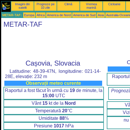
Imagini din
Prognoze pe
Climă
Vremea
Cicloane
satelit
10 zile
marină
METAR-TAF:
Europa
Africa
America de Nord
America de Sud
Asia
Australia-Oceani
METAR-TAF
Cașovia, Slovacia
O
Latitudine: 48-39-47N, longitudine: 021-14-
Raportul
28E, elevație: 232 m
Observații meteo curente
Raportul a fost făcut în urmă cu
19
de minute, la
Prognoză
15:00
UTC
Vânt
15
kt de la
Nord
V
Temperatură
20
°C
Viz
Umiditate
88
%
nu 
Presiune
1017
hPa