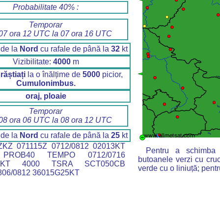
Probabilitate 40% :
Temporar
 07 ora 12 UTC la 07 ora 16 UTC
 de la
Nord
cu rafale de până la
32
kt
Vizibilitate:
4000
m
răștiați
la o înălțime de
5000
picior,
Cumulonimbus.
oraj, ploaie
Temporar
 08 ora 06 UTC la 08 ora 12 UTC
 de la
Nord
cu rafale de până la
25
kt
KZ 071115Z 0712/0812 02013KT
Pentru a schimba h
PROB40 TEMPO 0712/0716
butoanele verzi cu cru
32KT 4000 TSRA SCT050CB
verde cu o liniuță; pentr
06/0812 36015G25KT