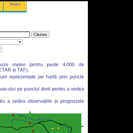
Despre
gnoze meteo pentru peste 4.000 de
METAR și TAF).
 sunt reprezentate pe hartă prin puncte
use-ului pe punctul dorit pentru a vedea
ntru a vedea observațiile și prognozele