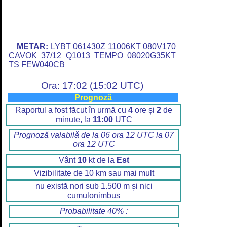
METAR:
LYBT 061430Z 11006KT 080V170
CAVOK 37/12 Q1013 TEMPO 08020G35KT
TS FEW040CB
Ora: 17:02 (15:02 UTC)
Prognoză
Raportul a fost făcut în urmă cu
4
ore și
2
de
minute, la
11:00
UTC
Prognoză valabilă de la 06 ora 12 UTC la 07
ora 12 UTC
Vânt
10
kt de la
Est
Vizibilitate de 10 km sau mai mult
nu există nori sub 1.500 m și nici
cumulonimbus
Probabilitate 40% :