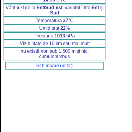
Vânt
6
kt de la
Est/Sud-est
, variabil între
Est
și
Sud
Temperatură
37
°C
Umiditate
22
%
Presiune
1013
hPa
Vizibilitate de 10 km sau mai mult
nu există nori sub 1.500 m și nici
cumulonimbus
Schimbare unități