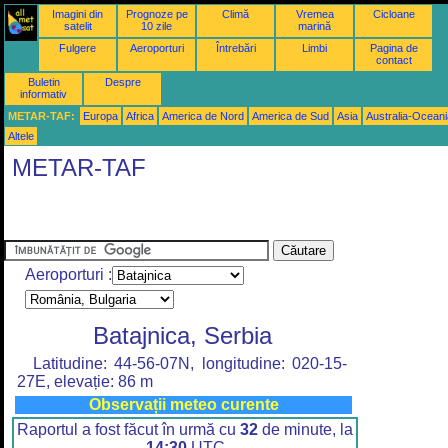
Imagini din
Prognoze pe
Climă
Vremea
Cicloane
satelit
10 zile
marină
Fulgere
Aeroporturi
Întrebări
Limbi
Pagina de
contact
Buletin
Despre
informativ
METAR-TAF:
Europa
Africa
America de Nord
America de Sud
Asia
Australia-Oceani
Altele
METAR-TAF
Aeroporturi :
Batajnica, Serbia
Latitudine: 44-56-07N, longitudine: 020-15-
27E, elevație: 86 m
Observații meteo curente
Raportul a fost făcut în urmă cu
32
de minute, la
14:30
UTC