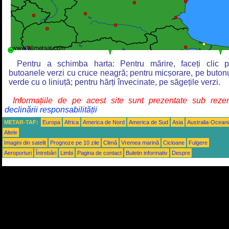
Pentru a schimba harta: Pentru mărire, faceți clic 
butoanele verzi cu cruce neagră; pentru micșorare, pe buton
verde cu o liniuță; pentru hărți învecinate, pe săgețile verzi.
Informațiile de pe acest site sunt prezentate sub reze
declinării responsabilității
METAR-TAF:
Europa
Africa
America de Nord
America de Sud
Asia
Australia-Oceani
Altele
Imagini din satelit
Prognoze pe 10 zile
Climă
Vremea marină
Cicloane
Fulgere
Aeroporturi
Întrebări
Limbi
Pagina de contact
Buletin informativ
Despre