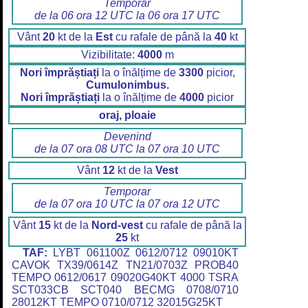
Temporar
de la 06 ora 12 UTC la 06 ora 17 UTC
Vânt
20
kt de la
Est
cu rafale de până la
40
kt
Vizibilitate:
4000
m
Nori împrăștiați
la o înălțime de
3300
picior,
Cumulonimbus.
Nori împrăștiați
la o înălțime de
4000
picior
oraj, ploaie
Devenind
de la 07 ora 08 UTC la 07 ora 10 UTC
Vânt
12
kt de la
Vest
Temporar
de la 07 ora 10 UTC la 07 ora 12 UTC
Vânt
15
kt de la
Nord-vest
cu rafale de până la
25
kt
TAF:
LYBT 061100Z 0612/0712 09010KT
CAVOK TX39/0614Z TN21/0703Z PROB40
TEMPO 0612/0617 09020G40KT 4000 TSRA
SCT033CB SCT040 BECMG 0708/0710
28012KT TEMPO 0710/0712 32015G25KT