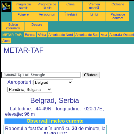
Imagini din
Prognoze pe
Climă
Vremea
Cicloane
satelit
10 zile
marină
Fulgere
Aeroporturi
Întrebări
Limbi
Pagina de
contact
Buletin
Despre
informativ
METAR-TAF:
Europa
Africa
America de Nord
America de Sud
Asia
Australia-Oceani
Altele
METAR-TAF
Aeroporturi :
Belgrad, Serbia
Latitudine: 44-49N, longitudine: 020-17E,
elevație: 96 m
Observații meteo curente
Raportul a fost făcut în urmă cu
30
de minute, la
01:00
UTC