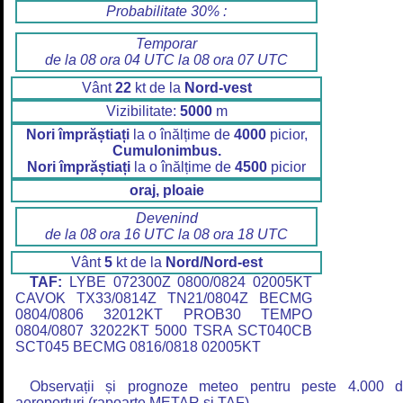
Probabilitate 30% :
Temporar
de la 08 ora 04 UTC la 08 ora 07 UTC
Vânt
22
kt de la
Nord-vest
Vizibilitate:
5000
m
Nori împrăștiați
la o înălțime de
4000
picior,
Cumulonimbus.
Nori împrăștiați
la o înălțime de
4500
picior
oraj, ploaie
Devenind
de la 08 ora 16 UTC la 08 ora 18 UTC
Vânt
5
kt de la
Nord/Nord-est
TAF:
LYBE 072300Z 0800/0824 02005KT
CAVOK TX33/0814Z TN21/0804Z BECMG
0804/0806 32012KT PROB30 TEMPO
0804/0807 32022KT 5000 TSRA SCT040CB
SCT045 BECMG 0816/0818 02005KT
Observații și prognoze meteo pentru peste 4.000 
aeroporturi (rapoarte METAR și TAF).