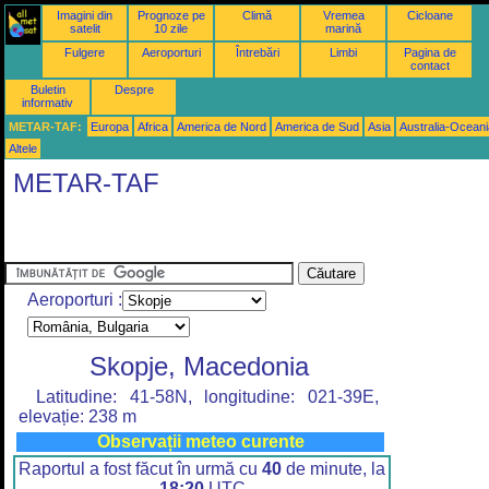
Imagini din
Prognoze pe
Climă
Vremea
Cicloane
satelit
10 zile
marină
Fulgere
Aeroporturi
Întrebări
Limbi
Pagina de
contact
Buletin
Despre
informativ
METAR-TAF:
Europa
Africa
America de Nord
America de Sud
Asia
Australia-Oceani
Altele
METAR-TAF
Aeroporturi :
Skopje, Macedonia
Latitudine: 41-58N, longitudine: 021-39E,
elevație: 238 m
Observații meteo curente
Raportul a fost făcut în urmă cu
40
de minute, la
18:20
UTC