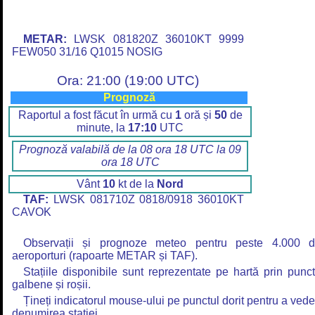
METAR:
LWSK 081820Z 36010KT 9999
FEW050 31/16 Q1015 NOSIG
Ora: 21:00 (19:00 UTC)
Prognoză
Raportul a fost făcut în urmă cu
1
oră și
50
de
minute, la
17:10
UTC
Prognoză valabilă de la 08 ora 18 UTC la 09
ora 18 UTC
Vânt
10
kt de la
Nord
TAF:
LWSK 081710Z 0818/0918 36010KT
CAVOK
Observații și prognoze meteo pentru peste 4.000 
aeroporturi (rapoarte METAR și TAF).
Stațiile disponibile sunt reprezentate pe hartă prin punc
galbene și roșii.
Țineți indicatorul mouse-ului pe punctul dorit pentru a ved
denumirea stației.