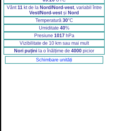
Vânt
11
kt de la
Nord/Nord-vest
, variabil între
Vest/Nord-vest
și
Nord
Temperatură
30
°C
Umiditate
40
%
Presiune
1017
hPa
Vizibilitate de 10 km sau mai mult
Nori puțini
la o înălțime de
4000
picior
Schimbare unități