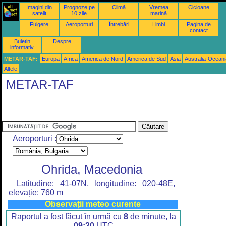
Imagini din
Prognoze pe
Climă
Vremea
Cicloane
satelit
10 zile
marină
Fulgere
Aeroporturi
Întrebări
Limbi
Pagina de
contact
Buletin
Despre
informativ
METAR-TAF:
Europa
Africa
America de Nord
America de Sud
Asia
Australia-Oceani
Altele
METAR-TAF
Aeroporturi :
Ohrida, Macedonia
Latitudine: 41-07N, longitudine: 020-48E,
elevație: 760 m
Observații meteo curente
Raportul a fost făcut în urmă cu
8
de minute, la
09:20
UTC