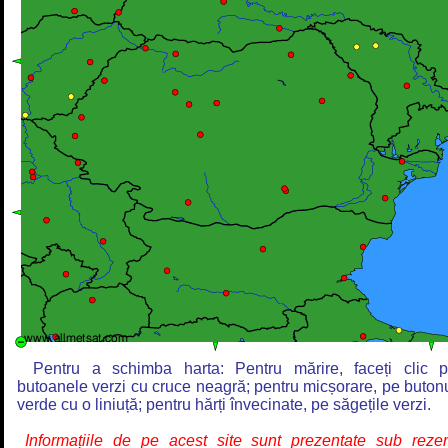
Pentru a schimba harta: Pentru mărire, faceți clic 
butoanele verzi cu cruce neagră; pentru micșorare, pe buton
verde cu o liniuță; pentru hărți învecinate, pe săgețile verzi.
Informațiile de pe acest site sunt prezentate sub reze