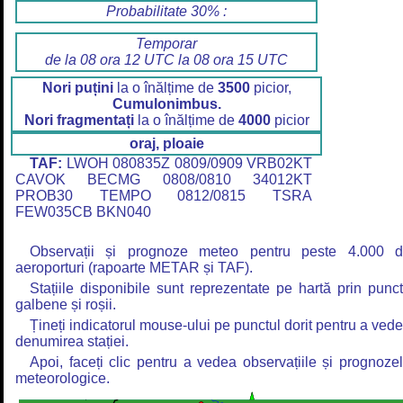
Probabilitate 30% :
Temporar
de la 08 ora 12 UTC la 08 ora 15 UTC
Nori puțini
la o înălțime de
3500
picior,
Cumulonimbus.
Nori fragmentați
la o înălțime de
4000
picior
oraj, ploaie
TAF:
LWOH 080835Z 0809/0909 VRB02KT
CAVOK BECMG 0808/0810 34012KT
PROB30 TEMPO 0812/0815 TSRA
FEW035CB BKN040
Observații și prognoze meteo pentru peste 4.000 
aeroporturi (rapoarte METAR și TAF).
Stațiile disponibile sunt reprezentate pe hartă prin punc
galbene și roșii.
Țineți indicatorul mouse-ului pe punctul dorit pentru a ved
denumirea stației.
Apoi, faceți clic pentru a vedea observațiile și prognoze
meteorologice.