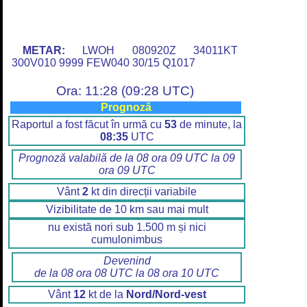
METAR:
LWOH 080920Z 34011KT
300V010 9999 FEW040 30/15 Q1017
Ora: 11:28 (09:28 UTC)
Prognoză
Raportul a fost făcut în urmă cu
53
de minute, la
08:35
UTC
Prognoză valabilă de la 08 ora 09 UTC la 09
ora 09 UTC
Vânt
2
kt din direcții variabile
Vizibilitate de 10 km sau mai mult
nu există nori sub 1.500 m și nici
cumulonimbus
Devenind
de la 08 ora 08 UTC la 08 ora 10 UTC
Vânt
12
kt de la
Nord/Nord-vest