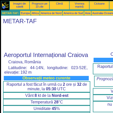
Imagini din
Prognoze pe
Climă
Vremea
Cicloane
satelit
10 zile
marină
METAR-TAF:
Europa
Africa
America de Nord
America de Sud
Asia
Australia-Oceani
METAR-TAF
Aeroportul Internațional Craiova
O
Craiova, România
Raportul
Latitudine: 44-14N, longitudine: 023-52E,
elevație: 192 m
Observații meteo curente
Prognoză
Raportul a fost făcut în urmă cu
2
ore și
32
de
minute, la
05:30
UTC
Vânt
8
kt de la
Nord-est
Viz
Temperatură
28
°C
nu 
Umiditate
45
%