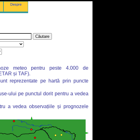
Despre
gnoze meteo pentru peste 4.000 de
METAR și TAF).
 sunt reprezentate pe hartă prin puncte
use-ului pe punctul dorit pentru a vedea
ntru a vedea observațiile și prognozele