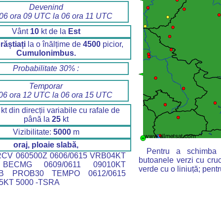
Devenind
 06 ora 09 UTC la 06 ora 11 UTC
Vânt
10
kt de la
Est
răștiați
la o înălțime de
4500
picior,
Cumulonimbus.
Probabilitate 30% :
Temporar
 06 ora 12 UTC la 06 ora 15 UTC
kt din direcții variabile cu rafale de
până la
25
kt
Vizibilitate:
5000
m
oraj, ploaie slabă,
Pentru a schimba h
CV 060500Z 0606/0615 VRB04KT
butoanele verzi cu cru
BECMG 0609/0611 09010KT
verde cu o liniuță; pentr
B PROB30 TEMPO 0612/0615
KT 5000 -TSRA