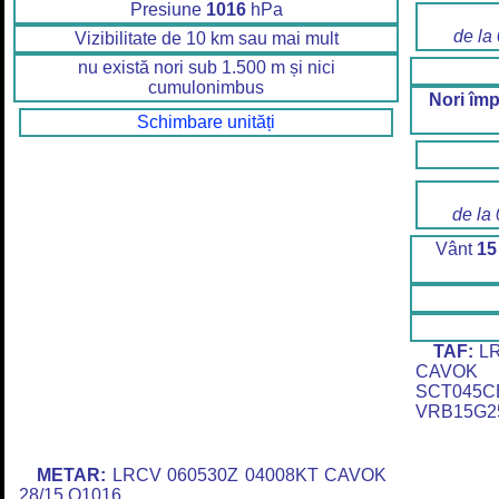
Presiune
1016
hPa
de la
Vizibilitate de 10 km sau mai mult
nu există nori sub 1.500 m și nici
cumulonimbus
Nori împ
Schimbare unități
de la
Vânt
15
TAF:
LR
CAVOK 
SCT045C
VRB15G25
METAR:
LRCV 060530Z 04008KT CAVOK
28/15 Q1016