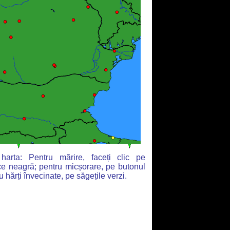
arta: Pentru mărire, faceți clic pe
ce neagră; pentru micșorare, pe butonul
u hărți învecinate, pe săgețile verzi.