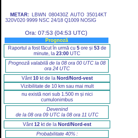
METAR:
LBWN 080430Z AUTO 35014KT
320V020 9999 NSC 24/18 Q1009 NOSIG
Ora: 07:53 (04:53 UTC)
Prognoză
Raportul a fost făcut în urmă cu
5
ore și
53
de
minute, la
23:00
UTC
Prognoză valabilă de la 08 ora 00 UTC la 08
ora 24 UTC
Vânt
10
kt de la
Nord/Nord-vest
Vizibilitate de 10 km sau mai mult
nu există nori sub 1.500 m și nici
cumulonimbus
Devenind
de la 08 ora 09 UTC la 08 ora 11 UTC
Vânt
12
kt de la
Nord/Nord-est
Probabilitate 40% :