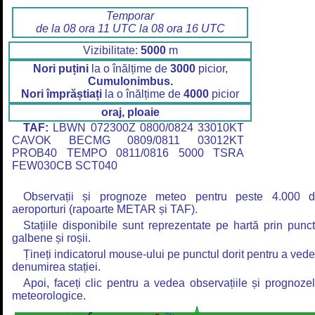
Temporar
de la 08 ora 11 UTC la 08 ora 16 UTC
Vizibilitate:
5000
m
Nori puțini
la o înălțime de
3000
picior,
Cumulonimbus.
Nori împrăștiați
la o înălțime de
4000
picior
oraj, ploaie
TAF:
LBWN 072300Z 0800/0824 33010KT
CAVOK BECMG 0809/0811 03012KT
PROB40 TEMPO 0811/0816 5000 TSRA
FEW030CB SCT040
Observații și prognoze meteo pentru peste 4.000 
aeroporturi (rapoarte METAR și TAF).
Stațiile disponibile sunt reprezentate pe hartă prin punc
galbene și roșii.
Țineți indicatorul mouse-ului pe punctul dorit pentru a ved
denumirea stației.
Apoi, faceți clic pentru a vedea observațiile și prognoze
meteorologice.