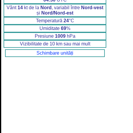
Vânt
14
kt de la
Nord
, variabil între
Nord-vest
și
Nord/Nord-est
Temperatură
24
°C
Umiditate
69
%
Presiune
1009
hPa
Vizibilitate de 10 km sau mai mult
Schimbare unități