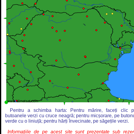
Pentru a schimba harta: Pentru mărire, faceți clic 
butoanele verzi cu cruce neagră; pentru micșorare, pe buton
verde cu o liniuță; pentru hărți învecinate, pe săgețile verzi.
Informațiile de pe acest site sunt prezentate sub reze