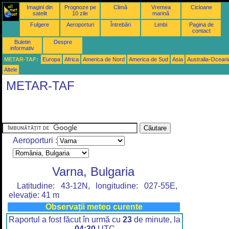
Imagini din
Prognoze pe
Climă
Vremea
Cicloane
satelit
10 zile
marină
Fulgere
Aeroporturi
Întrebări
Limbi
Pagina de
contact
Buletin
Despre
informativ
METAR-TAF:
Europa
Africa
America de Nord
America de Sud
Asia
Australia-Oceani
Altele
METAR-TAF
Aeroporturi :
Varna, Bulgaria
Latitudine: 43-12N, longitudine: 027-55E,
elevație: 41 m
Observații meteo curente
Raportul a fost făcut în urmă cu
23
de minute, la
04:30
UTC