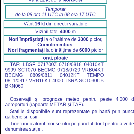
Temporar
de la 08 ora 11 UTC la 08 ora 17 UTC
Vânt
16
kt din direcții variabile
Vizibilitate:
4000
m
Nori împrăștiați
la o înălțime de
3000
picior,
Cumulonimbus.
Nori fragmentați
la o înălțime de
6000
picior
oraj, ploaie
TAF:
LBSF 071700Z 0718/0818 04010KT
9999 SCT070 BECMG 0718/0720 VRB04KT
BECMG 0809/0811 04012KT TEMPO
0811/0817 VRB16KT 4000 TSRA SCT030CB
BKN060
Observații și prognoze meteo pentru peste 4.000 
aeroporturi (rapoarte METAR și TAF).
Stațiile disponibile sunt reprezentate pe hartă prin punc
galbene și roșii.
Țineți indicatorul mouse-ului pe punctul dorit pentru a ved
denumirea stației.