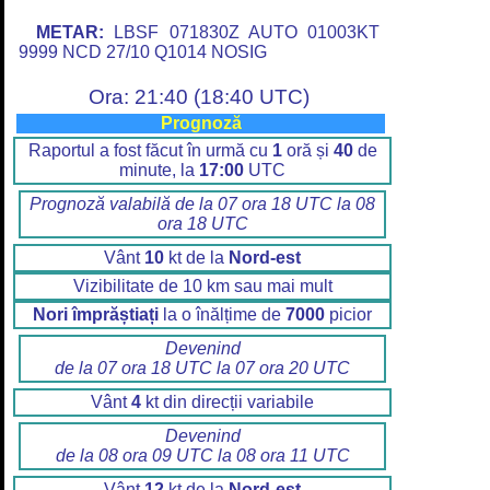
METAR:
LBSF 071830Z AUTO 01003KT
9999 NCD 27/10 Q1014 NOSIG
Ora: 21:40 (18:40 UTC)
Prognoză
Raportul a fost făcut în urmă cu
1
oră și
40
de
minute, la
17:00
UTC
Prognoză valabilă de la 07 ora 18 UTC la 08
ora 18 UTC
Vânt
10
kt de la
Nord-est
Vizibilitate de 10 km sau mai mult
Nori împrăștiați
la o înălțime de
7000
picior
Devenind
de la 07 ora 18 UTC la 07 ora 20 UTC
Vânt
4
kt din direcții variabile
Devenind
de la 08 ora 09 UTC la 08 ora 11 UTC
Vânt
12
kt de la
Nord-est