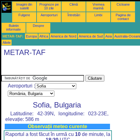
Imagini din
Prognoze pe
Climă
Vremea
Cicloane
satelit
10 zile
marină
Fulgere
Aeroporturi
Întrebări
Limbi
Pagina de
contact
Buletin
Despre
informativ
METAR-TAF:
Europa
Africa
America de Nord
America de Sud
Asia
Australia-Oceani
Altele
METAR-TAF
Aeroporturi :
Sofia, Bulgaria
Latitudine: 42-39N, longitudine: 023-23E,
elevație: 586 m
Observații meteo curente
Raportul a fost făcut în urmă cu
10
de minute, la
18:30
UTC