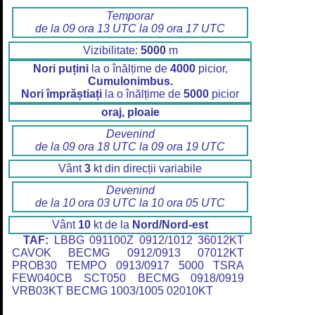
Temporar
de la 09 ora 13 UTC la 09 ora 17 UTC
Vizibilitate:
5000
m
Nori puțini
la o înălțime de
4000
picior,
Cumulonimbus.
Nori împrăștiați
la o înălțime de
5000
picior
oraj, ploaie
Devenind
de la 09 ora 18 UTC la 09 ora 19 UTC
Vânt
3
kt din direcții variabile
Devenind
de la 10 ora 03 UTC la 10 ora 05 UTC
Vânt
10
kt de la
Nord/Nord-est
TAF:
LBBG 091100Z 0912/1012 36012KT
CAVOK BECMG 0912/0913 07012KT
PROB30 TEMPO 0913/0917 5000 TSRA
FEW040CB SCT050 BECMG 0918/0919
VRB03KT BECMG 1003/1005 02010KT