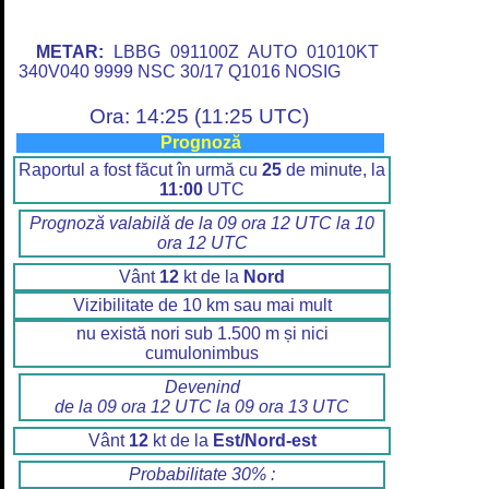
METAR:
LBBG 091100Z AUTO 01010KT
340V040 9999 NSC 30/17 Q1016 NOSIG
Ora: 14:25 (11:25 UTC)
Prognoză
Raportul a fost făcut în urmă cu
25
de minute, la
11:00
UTC
Prognoză valabilă de la 09 ora 12 UTC la 10
ora 12 UTC
Vânt
12
kt de la
Nord
Vizibilitate de 10 km sau mai mult
nu există nori sub 1.500 m și nici
cumulonimbus
Devenind
de la 09 ora 12 UTC la 09 ora 13 UTC
Vânt
12
kt de la
Est/Nord-est
Probabilitate 30% :