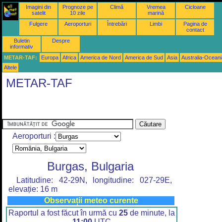
Imagini din
Prognoze pe
Climă
Vremea
Cicloane
satelit
10 zile
marină
Fulgere
Aeroporturi
Întrebări
Limbi
Pagina de
contact
Buletin
Despre
informativ
METAR-TAF:
Europa
Africa
America de Nord
America de Sud
Asia
Australia-Oceani
Altele
METAR-TAF
Aeroporturi :
Burgas, Bulgaria
Latitudine: 42-29N, longitudine: 027-29E,
elevație: 16 m
Observații meteo curente
Raportul a fost făcut în urmă cu
25
de minute, la
11:00
UTC