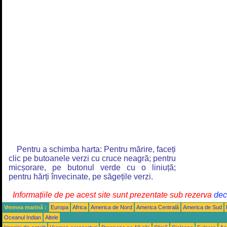
Pentru a schimba harta: Pentru mărire, faceți
clic pe butoanele verzi cu cruce neagră; pentru
micșorare, pe butonul verde cu o liniuță;
pentru hărți învecinate, pe săgețile verzi.
Informațiile de pe acest site sunt prezentate sub rezerva
decl
Vremea marină :
Europa
Africa
America de Nord
America Centrală
America de Sud
Oceanul Indian
Altele