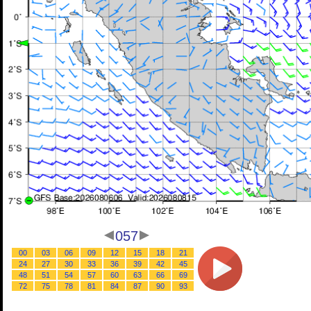
057
00
03
06
09
12
15
18
21
24
27
30
33
36
39
42
45
48
51
54
57
60
63
66
69
72
75
78
81
84
87
90
93