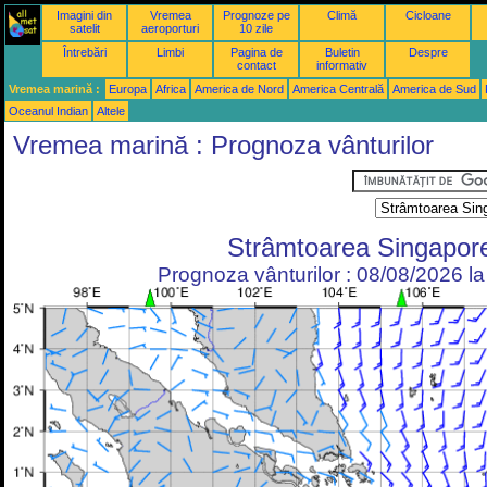
Imagini din
Vremea
Prognoze pe
Climă
Cicloane
satelit
aeroporturi
10 zile
Întrebări
Limbi
Pagina de
Buletin
Despre
contact
informativ
Vremea marină :
Europa
Africa
America de Nord
America Centrală
America de Sud
Oceanul Indian
Altele
Vremea marină : Prognoza vânturilor
Strâmtoarea Singapor
Prognoza vânturilor : 08/08/2026 l