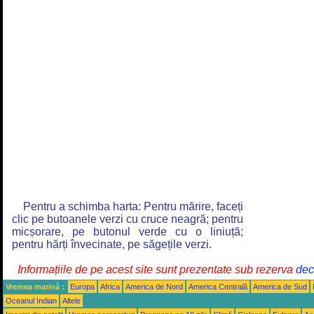
Pentru a schimba harta: Pentru mărire, faceți
clic pe butoanele verzi cu cruce neagră; pentru
micșorare, pe butonul verde cu o liniuță;
pentru hărți învecinate, pe săgețile verzi.
Informațiile de pe acest site sunt prezentate sub rezerva
decl
Vremea marină :
Europa
Africa
America de Nord
America Centrală
America de Sud
Oceanul Indian
Altele