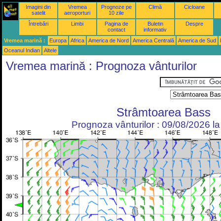
Imagini din
Vremea
Prognoze pe
Climă
Cicloane
satelit
aeroporturi
10 zile
Întrebări
Limbi
Pagina de
Buletin
Despre
contact
informativ
Vremea marină :
Europa
Africa
America de Nord
America Centrală
America de Sud
Oceanul Indian
Altele
Vremea marină : Prognoza vânturilor
Strâmtoarea Bass
Prognoza vânturilor : 09/08/2026 l