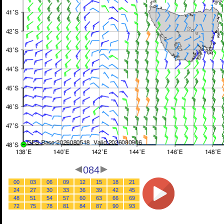
084
00
03
06
09
12
15
18
21
24
27
30
33
36
39
42
45
48
51
54
57
60
63
66
69
72
75
78
81
84
87
90
93