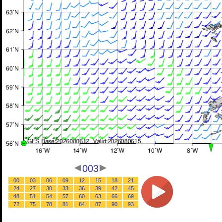
003
00
03
06
09
12
15
18
21
24
27
30
33
36
39
42
45
48
51
54
57
60
63
66
69
72
75
78
81
84
87
90
93