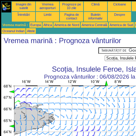
Imagini din
Vremea
Prognoze pe
Climă
Cicloane
satelit
aeroporturi
10 zile
Întrebări
Limbi
Pagina de
Buletin
Despre
contact
informativ
Vremea marină :
Europa
Africa
America de Nord
America Centrală
America de Sud
Oceanul Indian
Altele
Vremea marină : Prognoza vânturilor
Scoția, Insulele Feroe, Is
Prognoza vânturilor : 06/08/2026 l