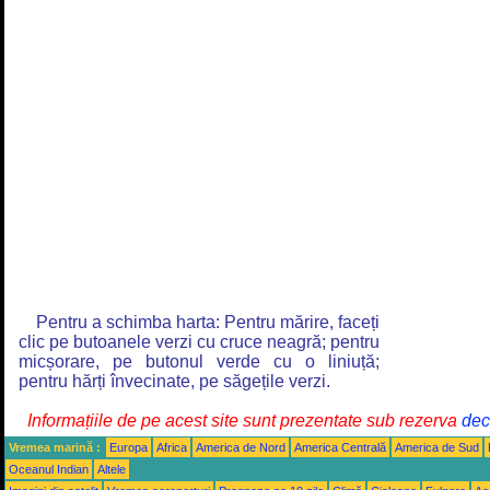
Pentru a schimba harta: Pentru mărire, faceți
clic pe butoanele verzi cu cruce neagră; pentru
micșorare, pe butonul verde cu o liniuță;
pentru hărți învecinate, pe săgețile verzi.
Informațiile de pe acest site sunt prezentate sub rezerva
decl
Vremea marină :
Europa
Africa
America de Nord
America Centrală
America de Sud
Oceanul Indian
Altele