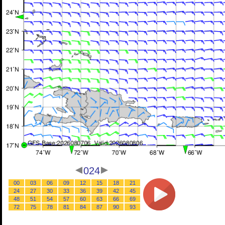
024
00
03
06
09
12
15
18
21
24
27
30
33
36
39
42
45
48
51
54
57
60
63
66
69
72
75
78
81
84
87
90
93