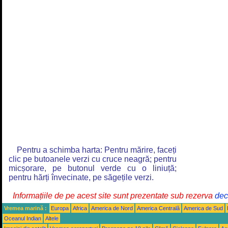
Pentru a schimba harta: Pentru mărire, faceți
clic pe butoanele verzi cu cruce neagră; pentru
micșorare, pe butonul verde cu o liniuță;
pentru hărți învecinate, pe săgețile verzi.
Informațiile de pe acest site sunt prezentate sub rezerva
decl
Vremea marină :
Europa
Africa
America de Nord
America Centrală
America de Sud
Oceanul Indian
Altele