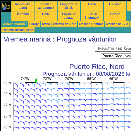
Imagini din
Vremea
Prognoze pe
Climă
Cicloane
satelit
aeroporturi
10 zile
Întrebări
Limbi
Pagina de
Buletin
Despre
contact
informativ
Vremea marină :
Europa
Africa
America de Nord
America Centrală
America de Sud
Oceanul Indian
Altele
Vremea marină : Prognoza vânturilor
Puerto Rico, Nord
Prognoza vânturilor : 08/08/2026 l