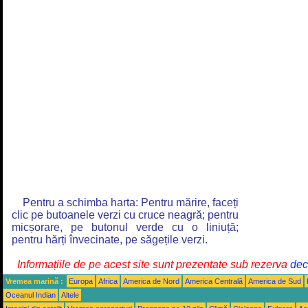
Pentru a schimba harta: Pentru mărire, faceți
clic pe butoanele verzi cu cruce neagră; pentru
micșorare, pe butonul verde cu o liniuță;
pentru hărți învecinate, pe săgețile verzi.
Informațiile de pe acest site sunt prezentate sub rezerva
decl
Vremea marină :
Europa
Africa
America de Nord
America Centrală
America de Sud
Oceanul Indian
Altele