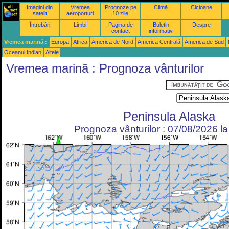
Imagini din
Vremea
Prognoze pe
Climă
Cicloane
satelit
aeroporturi
10 zile
Întrebări
Limbi
Pagina de
Buletin
Despre
contact
informativ
Vremea marină :
Europa
Africa
America de Nord
America Centrală
America de Sud
Oceanul Indian
Altele
Vremea marină : Prognoza vânturilor
Peninsula Alaska
Prognoza vânturilor : 07/08/2026 l