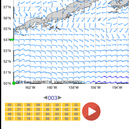
003
00
03
06
09
12
15
18
21
24
27
30
33
36
39
42
45
48
51
54
57
60
63
66
69
72
75
78
81
84
87
90
93