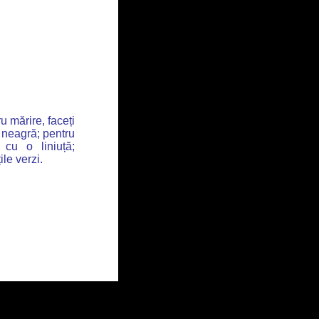
u mărire, faceți
 neagră; pentru
 cu o liniuță;
ile verzi.