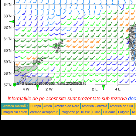
Informațiile de pe acest site sunt prezentate sub rezerva
decl
Vremea marină :
Europa
Africa
America de Nord
America Centrală
America de Sud
Imagini din satelit
Vremea aeroporturi
Prognoze pe 10 zile
Climă
Cicloane
Fulgere
Ae