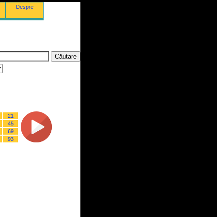
Despre
21
45
69
93