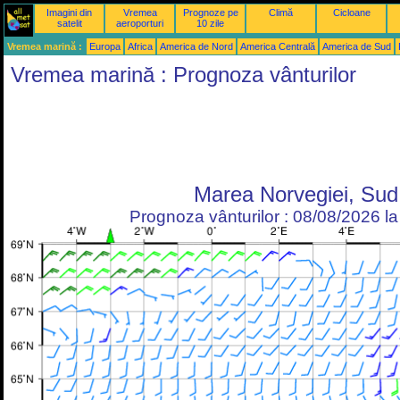
Imagini din
Vremea
Prognoze pe
Climă
Cicloane
satelit
aeroporturi
10 zile
Vremea marină :
Europa
Africa
America de Nord
America Centrală
America de Sud
Vremea marină : Prognoza vânturilor
Marea Norvegiei, Sud
Prognoza vânturilor : 08/08/2026 l