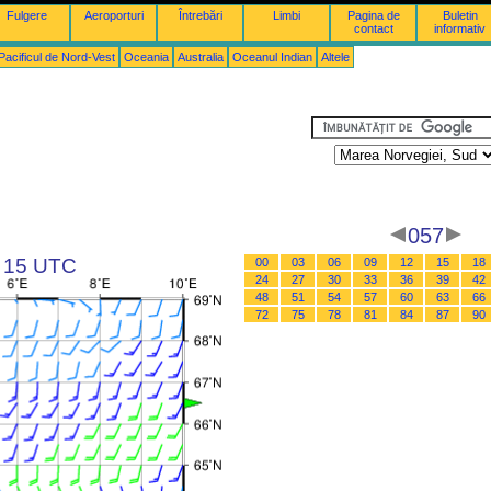
Fulgere
Aeroporturi
Întrebări
Limbi
Pagina de
Buletin
contact
informativ
Pacificul de Nord-Vest
Oceania
Australia
Oceanul Indian
Altele
057
a 15 UTC
00
03
06
09
12
15
18
24
27
30
33
36
39
42
48
51
54
57
60
63
66
72
75
78
81
84
87
90