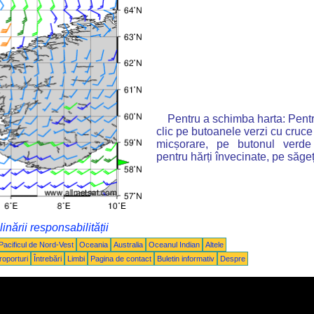
Pentru a schimba harta: Pentr
clic pe butoanele verzi cu cruce
micșorare, pe butonul verde
pentru hărți învecinate, pe săgeț
inării responsabilității
Pacificul de Nord-Vest
Oceania
Australia
Oceanul Indian
Altele
roporturi
Întrebări
Limbi
Pagina de contact
Buletin informativ
Despre