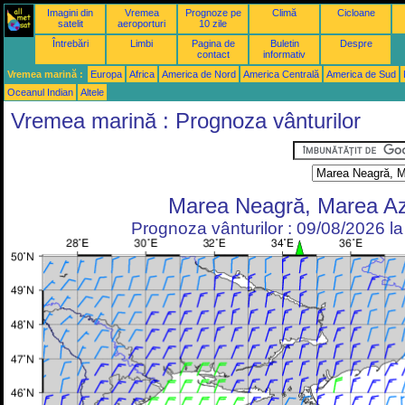
Imagini din
Vremea
Prognoze pe
Climă
Cicloane
satelit
aeroporturi
10 zile
Întrebări
Limbi
Pagina de
Buletin
Despre
contact
informativ
Vremea marină :
Europa
Africa
America de Nord
America Centrală
America de Sud
Oceanul Indian
Altele
Vremea marină : Prognoza vânturilor
Marea Neagră, Marea A
Prognoza vânturilor : 09/08/2026 l