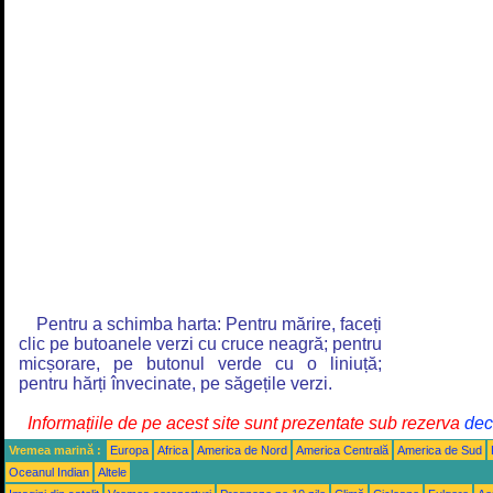
Pentru a schimba harta: Pentru mărire, faceți
clic pe butoanele verzi cu cruce neagră; pentru
micșorare, pe butonul verde cu o liniuță;
pentru hărți învecinate, pe săgețile verzi.
Informațiile de pe acest site sunt prezentate sub rezerva
decl
Vremea marină :
Europa
Africa
America de Nord
America Centrală
America de Sud
Oceanul Indian
Altele