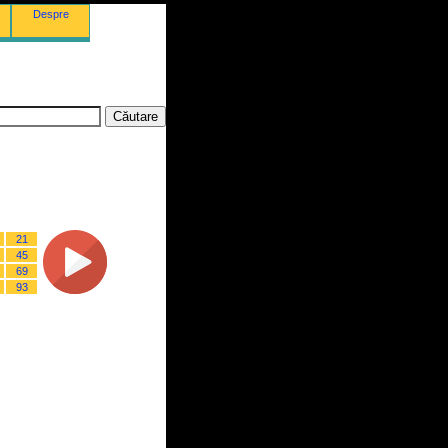
Despre
21
45
69
93