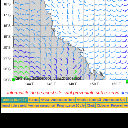
Informațiile de pe acest site sunt prezentate sub rezerva
decl
Vremea marină :
Europa
Africa
America de Nord
America Centrală
America de Sud
Imagini din satelit
Vremea aeroporturi
Prognoze pe 10 zile
Climă
Cicloane
Fulgere
Ae