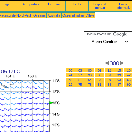
Fulgere
Aeroporturi
Întrebări
Limbi
Pagina de
Buletin
contact
informativ
Pacificul de Nord-Vest
Oceania
Australia
Oceanul Indian
Altele
000
a 06 UTC
00
03
06
09
12
15
18
24
27
30
33
36
39
42
48
51
54
57
60
63
66
72
75
78
81
84
87
90