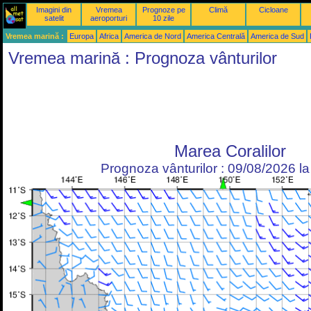
Imagini din
Vremea
Prognoze pe
Climă
Cicloane
satelit
aeroporturi
10 zile
Vremea marină :
Europa
Africa
America de Nord
America Centrală
America de Sud
Vremea marină : Prognoza vânturilor
Marea Coralilor
Prognoza vânturilor : 09/08/2026 l