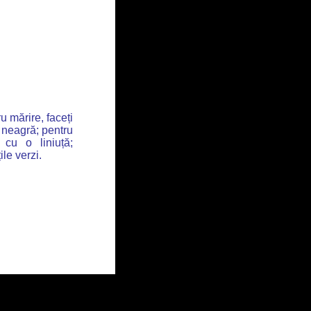
u mărire, faceți
 neagră; pentru
 cu o liniuță;
ile verzi.