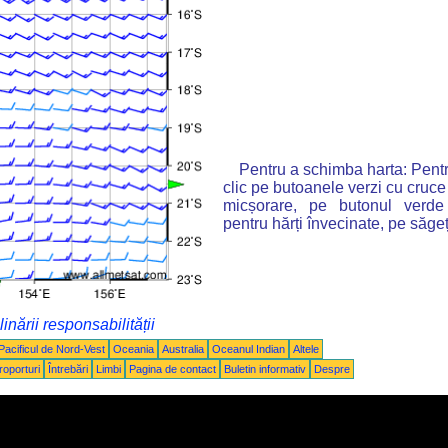
Pentru a schimba harta: Pentr
clic pe butoanele verzi cu cruce
micșorare, pe butonul verde
pentru hărți învecinate, pe săgeț
inării responsabilității
Pacificul de Nord-Vest
Oceania
Australia
Oceanul Indian
Altele
roporturi
Întrebări
Limbi
Pagina de contact
Buletin informativ
Despre