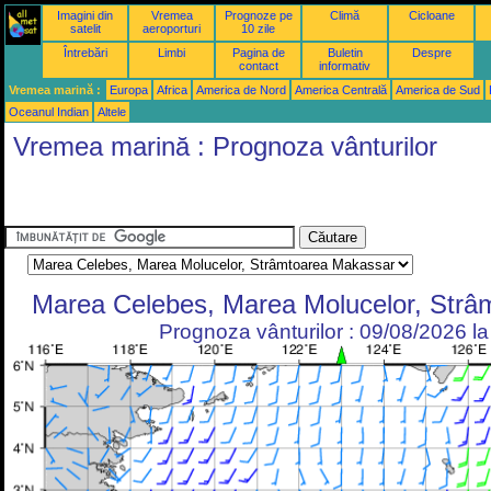
Imagini din
Vremea
Prognoze pe
Climă
Cicloane
satelit
aeroporturi
10 zile
Întrebări
Limbi
Pagina de
Buletin
Despre
contact
informativ
Vremea marină :
Europa
Africa
America de Nord
America Centrală
America de Sud
Oceanul Indian
Altele
Vremea marină : Prognoza vânturilor
Marea Celebes, Marea Molucelor, Strâ
Prognoza vânturilor : 09/08/2026 l