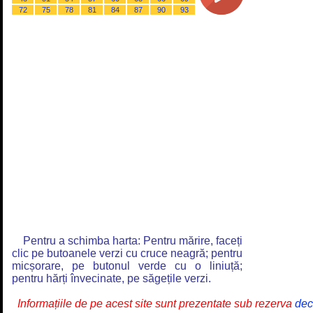
72
75
78
81
84
87
90
93
Pentru a schimba harta: Pentru mărire, faceți
clic pe butoanele verzi cu cruce neagră; pentru
micșorare, pe butonul verde cu o liniuță;
pentru hărți învecinate, pe săgețile verzi.
Informațiile de pe acest site sunt prezentate sub rezerva
decl