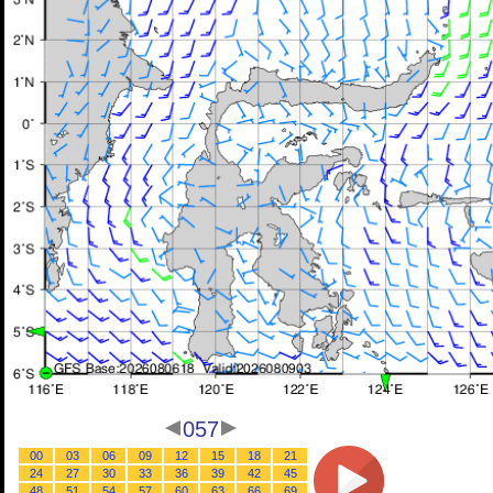
057
00
03
06
09
12
15
18
21
24
27
30
33
36
39
42
45
48
51
54
57
60
63
66
69