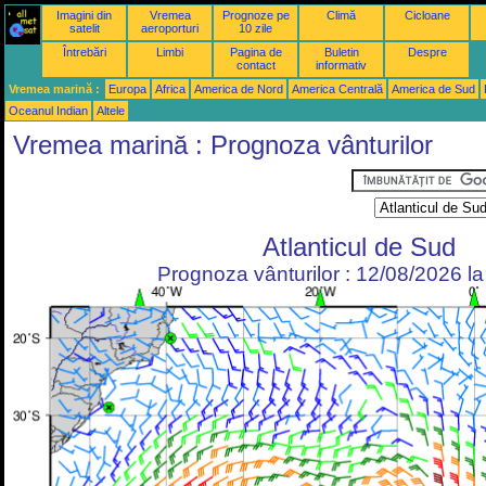
Imagini din
Vremea
Prognoze pe
Climă
Cicloane
satelit
aeroporturi
10 zile
Întrebări
Limbi
Pagina de
Buletin
Despre
contact
informativ
Vremea marină :
Europa
Africa
America de Nord
America Centrală
America de Sud
Oceanul Indian
Altele
Vremea marină : Prognoza vânturilor
Atlanticul de Sud
Prognoza vânturilor : 12/08/2026 l