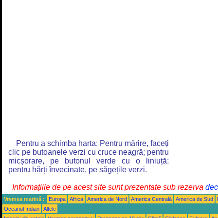
Pentru a schimba harta: Pentru mărire, faceți
clic pe butoanele verzi cu cruce neagră; pentru
micșorare, pe butonul verde cu o liniuță;
pentru hărți învecinate, pe săgețile verzi.
Informațiile de pe acest site sunt prezentate sub rezerva
decl
Vremea marină :
Europa
Africa
America de Nord
America Centrală
America de Sud
Oceanul Indian
Altele