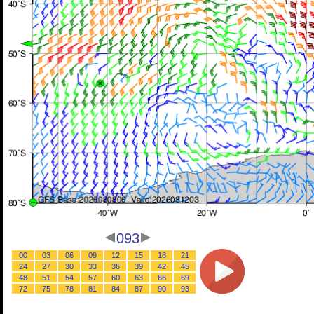
093
00
03
06
09
12
15
18
21
24
27
30
33
36
39
42
45
48
51
54
57
60
63
66
69
72
75
78
81
84
87
90
93