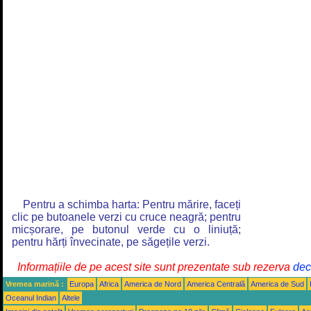
Pentru a schimba harta: Pentru mărire, faceți
clic pe butoanele verzi cu cruce neagră; pentru
micșorare, pe butonul verde cu o liniuță;
pentru hărți învecinate, pe săgețile verzi.
Informațiile de pe acest site sunt prezentate sub rezerva
decl
Vremea marină :
Europa
Africa
America de Nord
America Centrală
America de Sud
Oceanul Indian
Altele