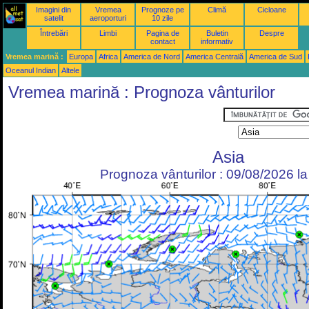
Imagini din
Vremea
Prognoze pe
Climă
Cicloane
satelit
aeroporturi
10 zile
Întrebări
Limbi
Pagina de
Buletin
Despre
contact
informativ
Vremea marină :
Europa
Africa
America de Nord
America Centrală
America de Sud
Oceanul Indian
Altele
Vremea marină : Prognoza vânturilor
Asia
Prognoza vânturilor : 09/08/2026 l