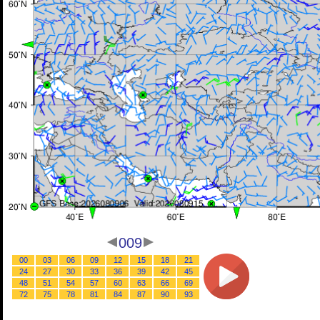
009
00
03
06
09
12
15
18
21
24
27
30
33
36
39
42
45
48
51
54
57
60
63
66
69
72
75
78
81
84
87
90
93