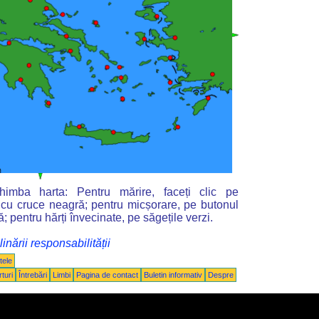
imba harta: Pentru mărire, faceți clic pe
 cu cruce neagră; pentru micșorare, pe butonul
ă; pentru hărți învecinate, pe săgețile verzi.
inării responsabilității
tele
turi
Întrebări
Limbi
Pagina de contact
Buletin informativ
Despre