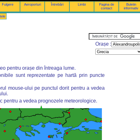
Fulgere
Aeroporturi
Întrebări
Limbi
Pagina de
Buletin
contact
informativ
tele
Orașe :
o pentru orașe din întreaga lume.
nibile sunt reprezentate pe hartă prin puncte
torul mouse-ului pe punctul dorit pentru a vedea
lui.
lic pentru a vedea prognozele meteorologice.