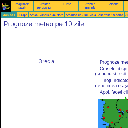
Imagini din
Vremea
Climă
Vremea
Cicloane
satelit
aeroporturi
marină
Vremea :
Europa
Africa
America de Nord
America de Sud
Asia
Australia-Oceania
Al
Prognoze meteo pe 10 zile
Grecia
Prognoze mete
Orașele dispo
galbene și roșii.
Țineți indica
denumirea orașu
Apoi, faceți c