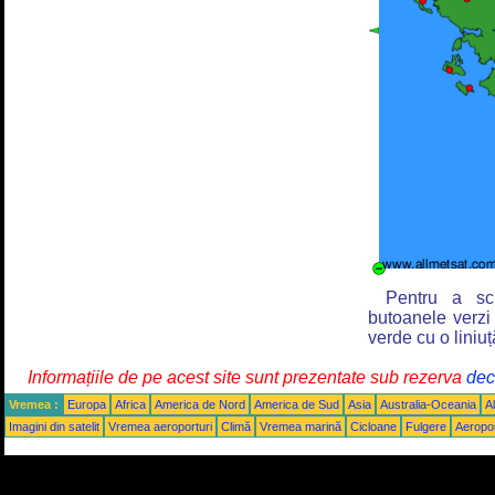
Pentru a sch
butoanele verzi
verde cu o liniuț
Informațiile de pe acest site sunt prezentate sub rezerva
decl
Vremea :
Europa
Africa
America de Nord
America de Sud
Asia
Australia-Oceania
Al
Imagini din satelit
Vremea aeroporturi
Climă
Vremea marină
Cicloane
Fulgere
Aeropor