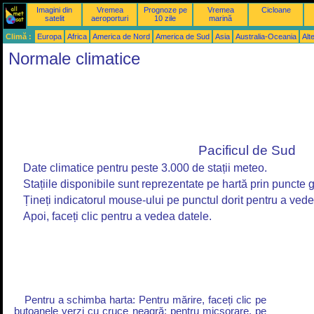
Imagini din
Vremea
Prognoze pe
Vremea
Cicloane
satelit
aeroporturi
10 zile
marină
Climă :
Europa
Africa
America de Nord
America de Sud
Asia
Australia-Oceania
Alt
Normale climatice
Pacificul de Sud
Date climatice pentru peste 3.000 de stații meteo.
Stațiile disponibile sunt reprezentate pe hartă prin puncte g
Țineți indicatorul mouse-ului pe punctul dorit pentru a ved
Apoi, faceți clic pentru a vedea datele.
Pentru a schimba harta: Pentru mărire, faceți clic pe
butoanele verzi cu cruce neagră; pentru micșorare, pe