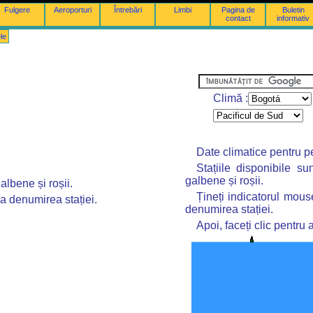
Fulgere
Aeroporturi
Întrebări
Limbi
Pagina de
Buletin
contact
informativ
ele
Climă :
Date climatice pentru p
Stațiile disponibile s
galbene și roșii.
albene și roșii.
Țineți indicatorul mous
ea denumirea stației.
denumirea stației.
Apoi, faceți clic pentru