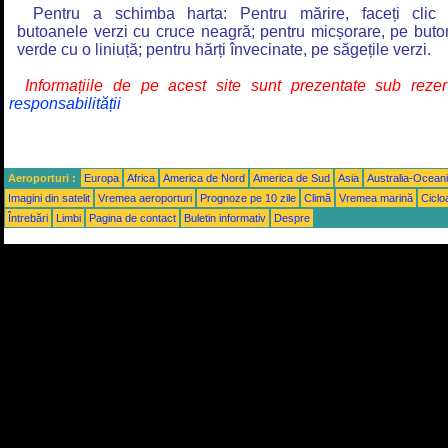
Pentru a schimba harta: Pentru mărire, faceți clic
butoanele verzi cu cruce neagră; pentru micșorare, pe buto
verde cu o liniuță; pentru hărți învecinate, pe săgețile verzi.
Informațiile de pe acest site sunt prezentate sub rez
responsabilității
Aeroporturi :
Europa
Africa
America de Nord
America de Sud
Asia
Australia-Ocean
Imagini din satelit
Vremea aeroporturi
Prognoze pe 10 zile
Climă
Vremea marină
Ciclo
Întrebări
Limbi
Pagina de contact
Buletin informativ
Despre