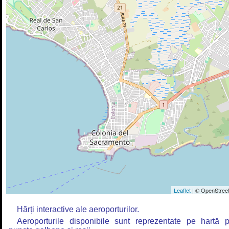
Leaflet
| © OpenStreet
Hărți interactive ale aeroporturilor.
Aeroporturile disponibile sunt reprezentate pe hartă p