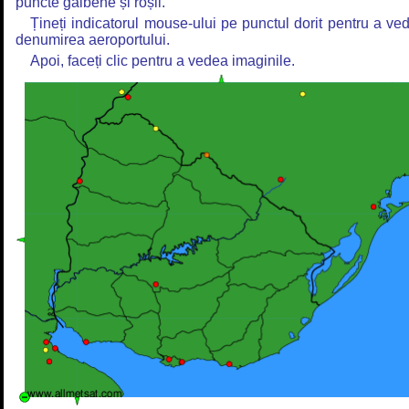
puncte galbene și roșii.
Țineți indicatorul mouse-ului pe punctul dorit pentru a ve
denumirea aeroportului.
Apoi, faceți clic pentru a vedea imaginile.