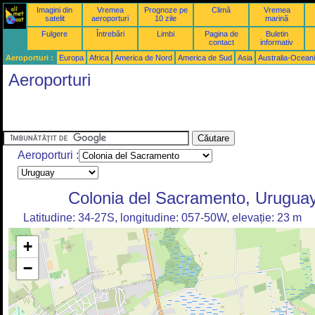
Imagini din
Vremea
Prognoze pe
Climă
Vremea
satelit
aeroporturi
10 zile
marină
Fulgere
Întrebări
Limbi
Pagina de
Buletin
contact
informativ
Aeroporturi :
Europa
Africa
America de Nord
America de Sud
Asia
Australia-Ocean
Aeroporturi
Aeroporturi :
Colonia del Sacramento, Urugua
Latitudine: 34-27S, longitudine: 057-50W, elevație: 23 m
+
−